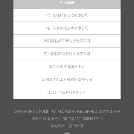
企业成员
常州富临精密传动有限公司
四川芯智热控技术有限公司
绵阳富临精工新能源有限公司
四川富临新能源科技有限公司
富临精工成都研发中心
法国富临精工机械有限责任公司
江西升华新材料有限公司
COPYRIGHT © FULIN P.M. ALL RIGHT RESERVED. 富临精工股份
有限公司 备案号：
蜀ICP备2021005493号-1
网站设计：
赛门仕博